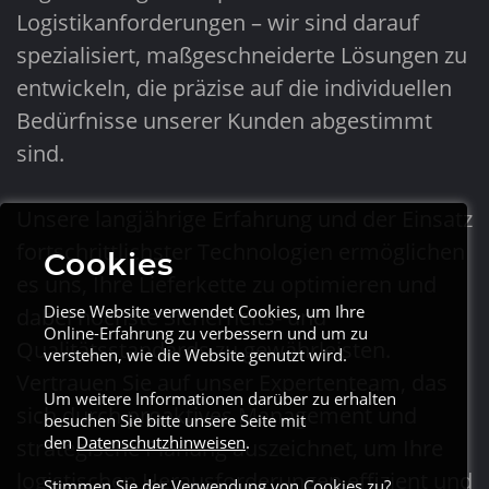
Logistikanforderungen – wir sind darauf
spezialisiert, maßgeschneiderte Lösungen zu
entwickeln, die präzise auf die individuellen
Bedürfnisse unserer Kunden abgestimmt
sind.
Unsere langjährige Erfahrung und der Einsatz
fortschrittlichster Technologien ermöglichen
Cookies
es uns, Ihre Lieferkette zu optimieren und
Diese Website verwendet Cookies, um Ihre
dabei höchste Sicherheits- und
Online-Erfahrung zu verbessern und um zu
Qualitätsstandards zu gewährleisten.
verstehen, wie die Website genutzt wird.
Vertrauen Sie auf unser Expertenteam, das
Um weitere Informationen darüber zu erhalten
sich durch proaktives Management und
besuchen Sie bitte unsere Seite mit
den
Datenschutzhinweisen
.
strategische Planung auszeichnet, um Ihre
logistischen Herausforderungen effizient und
Stimmen Sie der Verwendung von Cookies zu?