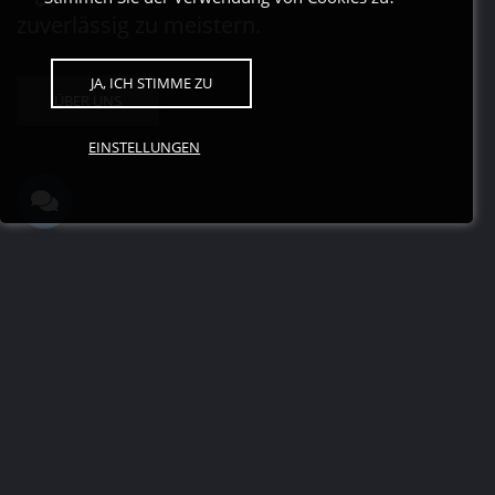
zuverlässig zu meistern.
JA, ICH STIMME ZU
ÜBER UNS
EINSTELLUNGEN
ProLogistics Dienstleistungen
Unser breites Angebot an
Logistikdienstleistungen ist darauf
ausgerichtet, Ihre geschäftlichen
Anforderungen effizient zu erfüllen. Von