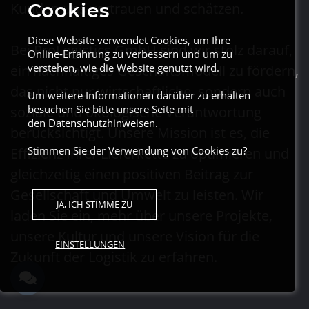
Cookies
Kunden uns vertrauen und schätzen.
Diese Website verwendet Cookies, um Ihre
Bei ProLogistics GmbH sind wir stolz darauf,
Online-Erfahrung zu verbessern und um zu
verstehen, wie die Website genutzt wird.
ein nachhaltiges Geschäftsmodell zu fördern,
das nicht nur wirtschaftliche, sondern auch
Um weitere Informationen darüber zu erhalten
besuchen Sie bitte unsere Seite mit
soziale und ökologische Verantwortung
den
Datenschutzhinweisen
.
berücksichtigt. Unsere Mission ist es, die
Stimmen Sie der Verwendung von Cookies zu?
Effizienz Ihrer Lieferkette zu optimieren und
gleichzeitig einen positiven Beitrag zur
Gesellschaft und Umwelt zu leisten. Wir
JA, ICH STIMME ZU
laden Sie ein, mehr über unsere Projekte,
unsere Kultur und unsere Vision für die
EINSTELLUNGEN
Zukunft der Logistik zu erfahren.